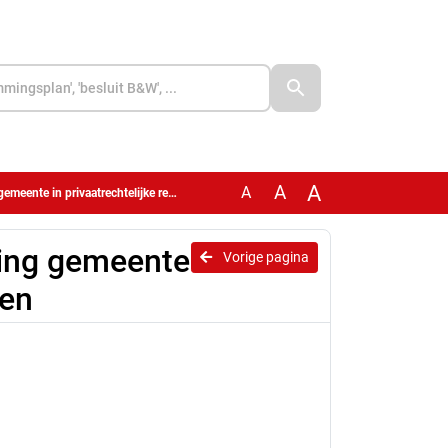
A
A
A
 in privaatrechtelijke rechtspersonen
ging gemeente
Vorige pagina
nen