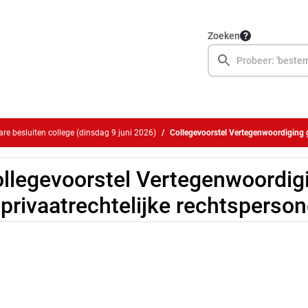
Zoeken
e besluiten college (dinsdag 9 juni 2026)
Collegevoorstel Vertegenwoordiging gemeente
llegevoorstel Vertegenwoordi
 privaatrechtelijke rechtsperso