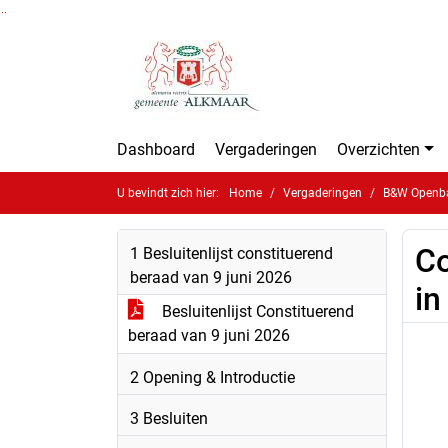
Ga naar de inhoud van deze pagina
Ga naar het zoeken
Ga naar het menu
Dashboard
Vergaderingen
Overzichten
U bevindt zich hier:
Home
Vergaderingen
B&W Openbar
Co
1 Besluitenlijst constituerend
beraad van 9 juni 2026
in
Besluitenlijst Constituerend
beraad van 9 juni 2026
2 Opening & Introductie
3 Besluiten