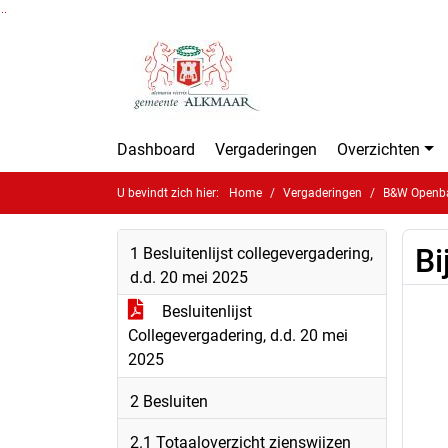
Ga naar de inhoud van deze pagina
Ga naar het zoeken
Ga naar het menu
Dashboard
Vergaderingen
Overzichten
U bevindt zich hier:
Home
Vergaderingen
B&W Openbar
Bi
1 Besluitenlijst collegevergadering,
d.d. 20 mei 2025
Besluitenlijst
Collegevergadering, d.d. 20 mei
2025
2 Besluiten
2.1 Totaaloverzicht zienswijzen