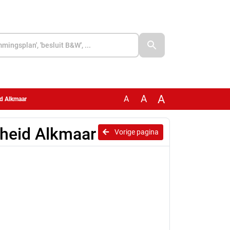
A
A
A
id Alkmaar
igheid Alkmaar
Vorige pagina