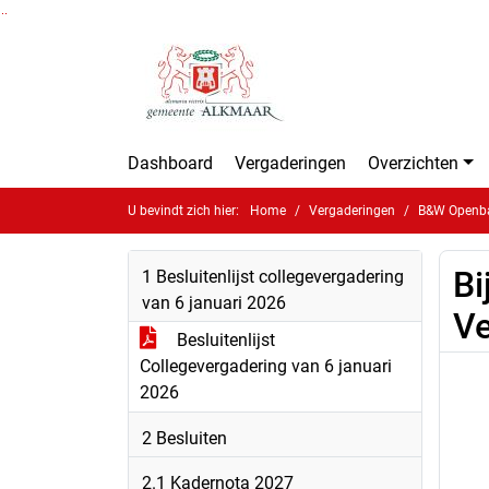
Ga naar de inhoud van deze pagina
Ga naar het zoeken
Ga naar het menu
Dashboard
Vergaderingen
Overzichten
U bevindt zich hier:
Home
Vergaderingen
B&W Openbar
Bi
1 Besluitenlijst collegevergadering
van 6 januari 2026
Ve
Besluitenlijst
Collegevergadering van 6 januari
2026
2 Besluiten
2.1 Kadernota 2027