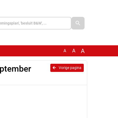
A
A
A
eptember
Vorige pagina