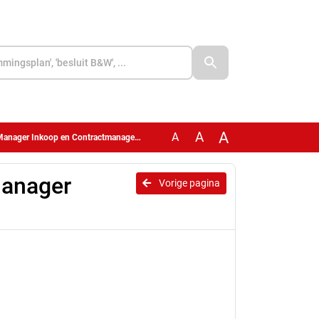
A
A
A
anager Inkoop en Contractmanagement
Manager
Vorige pagina