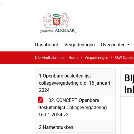
Ga naar de inhoud van deze pagina
Ga naar het zoeken
Ga naar het menu
Dashboard
Vergaderingen
Overzichten
U bevindt zich hier:
Home
Vergaderingen
B&W Openbar
Bi
1 Openbare besluitenlijst
collegevergadering d.d. 16 januari
In
2024
02. CONCEPT Openbare
Besluitenlijst Collegevergadering
16-01-2024 v2
2 Hamerstukken