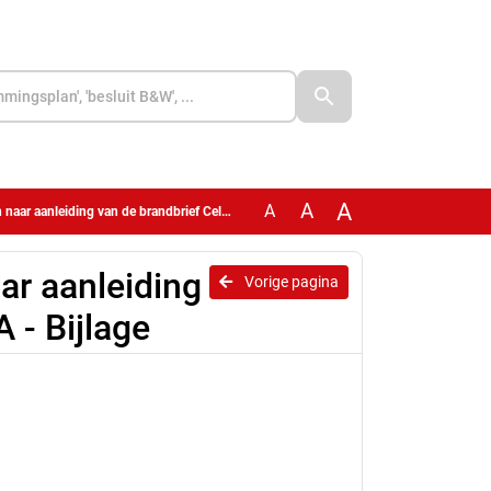
A
A
A
eiding van de brandbrief Celeritas en SVA - Bijlage
aar aanleiding
Vorige pagina
 - Bijlage