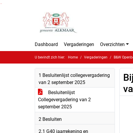
Ga naar de inhoud van deze pagina
Ga naar het zoeken
Ga naar het menu
Dashboard
Vergaderingen
Overzichten
U bevindt zich hier:
Home
Vergaderingen
B&W Openbar
Bi
1 Besluitenlijst collegevergadering
van 2 september 2025
va
Besluitenlijst
Collegevergadering van 2
september 2025
2 Besluiten
2.1 G40 jaarrekening en