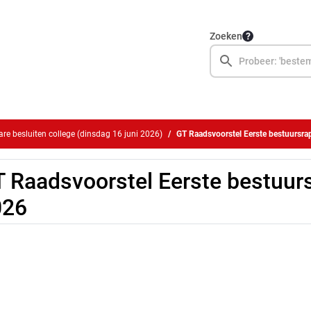
Zoeken
e besluiten college (dinsdag 16 juni 2026)
GT Raadsvoorstel Eerste bestuursr
 Raadsvoorstel Eerste bestuur
026