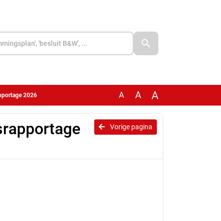
A
A
A
apportage 2026
srapportage
Vorige pagina