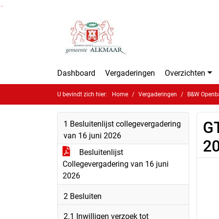
Ga naar de inhoud van deze pagina
Ga naar het zoeken
Ga naar het menu
Dashboard
Vergaderingen
Overzichten
U bevindt zich hier:
Home
Vergaderingen
B&W Openbar
GT
1 Besluitenlijst collegevergadering
van 16 juni 2026
2
Besluitenlijst
Collegevergadering van 16 juni
2026
2 Besluiten
2.1 Inwilligen verzoek tot