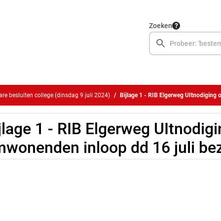
Zoeken
e besluiten college (dinsdag 9 juli 2024)
Bijlage 1 - RIB Elgerweg UItnodiging omwonen
jlage 1 - RIB Elgerweg UItnodig
wonenden inloop dd 16 juli bez