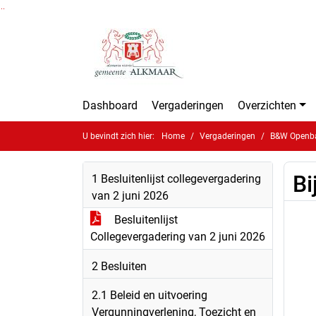
Ga naar de inhoud van deze pagina
Ga naar het zoeken
Ga naar het menu
Dashboard
Vergaderingen
Overzichten
U bevindt zich hier:
Home
Vergaderingen
B&W Openbar
Bi
1 Besluitenlijst collegevergadering
van 2 juni 2026
Besluitenlijst
Collegevergadering van 2 juni 2026
2 Besluiten
2.1 Beleid en uitvoering
Vergunningverlening, Toezicht en