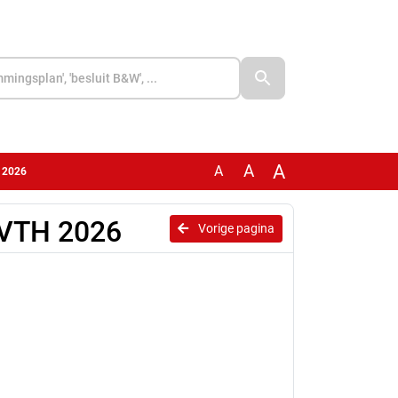
A
A
A
H 2026
 VTH 2026
Vorige pagina