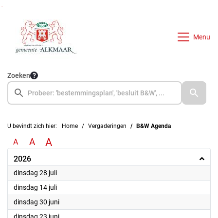
Ga naar de inhoud van deze pagina
Ga naar het zoeken
Ga naar het menu
Menu
Zoeken
U bevindt zich hier:
Home
Vergaderingen
B&W Agenda
A
A
A
2026
2026
dinsdag 28 juli
2026
dinsdag 14 juli
2026
dinsdag 30 juni
2026
dinsdag 23 juni