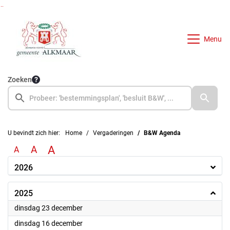
Ga naar de inhoud van deze pagina
Ga naar het zoeken
Ga naar het menu
Menu
Zoeken
U bevindt zich hier:
Home
Vergaderingen
B&W Agenda
A
A
A
2026
2025
2025
dinsdag 23 december
2025
dinsdag 16 december