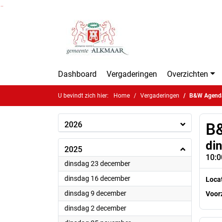
Ga naar de inhoud van deze pagina
Ga naar het zoeken
Ga naar het menu
Dashboard
Vergaderingen
Overzichten
U bevindt zich hier:
Home
Vergaderingen
B&W Agend
2026
B
di
2025
10:0
2025
dinsdag 23 december
2025
dinsdag 16 december
Loca
2025
dinsdag 9 december
Voorz
2025
dinsdag 2 december