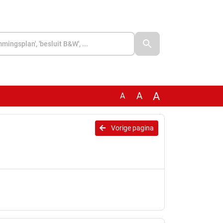
A
A
A
Vorige pagina