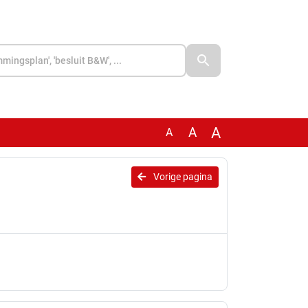
A
A
A
Vorige pagina