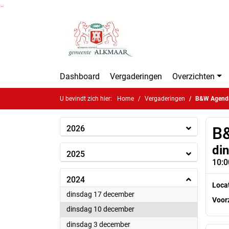
Ga naar de inhoud van deze pagina
Ga naar het zoeken
Ga naar het menu
Dashboard
Vergaderingen
Overzichten
U bevindt zich hier:
Home
Vergaderingen
B&W Agend
2026
B
di
2025
10:0
2024
Loca
2024
dinsdag 17 december
Voorz
2024
dinsdag 10 december
2024
dinsdag 3 december