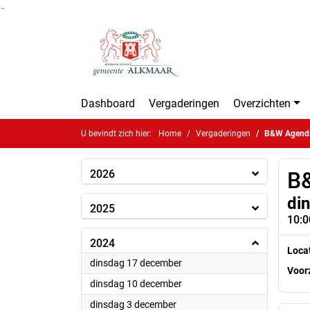
Ga naar de inhoud van deze pagina
Ga naar het zoeken
Ga naar het menu
Dashboard
Vergaderingen
Overzichten
U bevindt zich hier:
Home
Vergaderingen
B&W Agend
2026
B
di
2025
10:0
2024
Loca
2024
dinsdag 17 december
Voorz
2024
dinsdag 10 december
2024
dinsdag 3 december