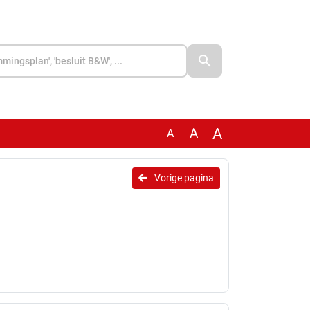
A
A
A
Vorige pagina