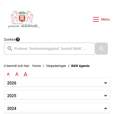
Ga naar de inhoud van deze pagina
Ga naar het zoeken
Ga naar het menu
Menu
Zoeken
U bevindt zich hier:
Home
Vergaderingen
B&W Agenda
A
A
A
2026
2025
2024