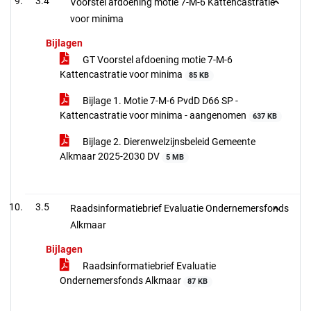
3.4
Voorstel afdoening motie 7-M-6 Kattencastratie
voor minima
Bijlagen
GT Voorstel afdoening motie 7-M-6
Kattencastratie voor minima
85 KB
Bijlage 1. Motie 7-M-6 PvdD D66 SP -
Kattencastratie voor minima - aangenomen
637 KB
Bijlage 2. Dierenwelzijnsbeleid Gemeente
Alkmaar 2025-2030 DV
5 MB
3.5
Raadsinformatiebrief Evaluatie Ondernemersfonds
Alkmaar
Bijlagen
Raadsinformatiebrief Evaluatie
Ondernemersfonds Alkmaar
87 KB