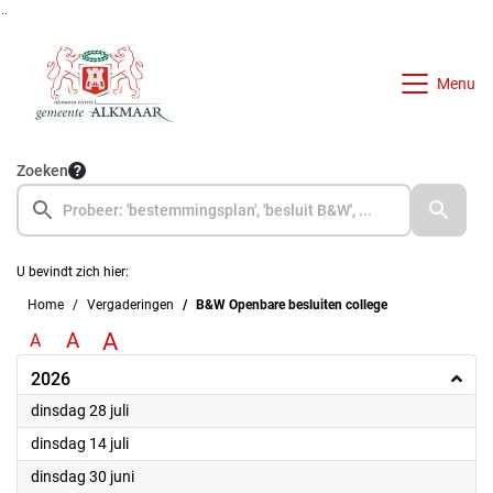
Ga naar de inhoud van deze pagina
Ga naar het zoeken
Ga naar het menu
Menu
Zoeken
U bevindt zich hier:
Home
Vergaderingen
B&W Openbare besluiten college
A
A
A
2026
2026
dinsdag 28 juli
2026
dinsdag 14 juli
2026
dinsdag 30 juni