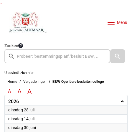
Ga naar de inhoud van deze pagina
Ga naar het zoeken
Ga naar het menu
Menu
Zoeken
U bevindt zich hier:
Home
Vergaderingen
B&W Openbare besluiten college
A
A
A
2026
2026
dinsdag 28 juli
2026
dinsdag 14 juli
2026
dinsdag 30 juni