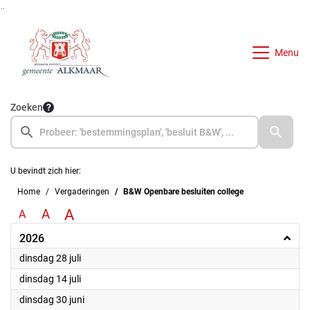
Ga naar de inhoud van deze pagina
Ga naar het zoeken
Ga naar het menu
Menu
Zoeken
U bevindt zich hier:
Home
Vergaderingen
B&W Openbare besluiten college
A
A
A
2026
2026
dinsdag 28 juli
2026
dinsdag 14 juli
2026
dinsdag 30 juni