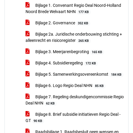
Bijlage 1. Convenant Regio Deal Noord-Holland
Noord Brede Welvaart NHN
177 KB
Bijlage 2. Governance
352 KB
Bijlage 2a. Juridische onderbouwing stichting +
alleenrecht en risicoregister
265 KB
Bijlage 3. Meerjarenbegroting
165 KB
Bijlage 4. Subsidieregeling
172 KB
Bijlage 5. Samenwerkingsovereenkomst
184 KB
Bijlage 6. Logo Regio Deal NHN
85 KB
Bijlage 7. Regeling deskundigencommissie Regio
Deal NHN
62 KB
Bijlage 8. Brief subsidie initiatieven Regio Deal -
GT
90 KB
Raadsbijlage 1. Raadsbesluit geen wensen en