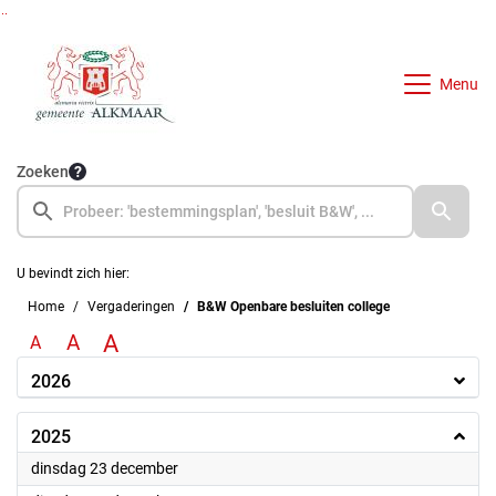
Ga naar de inhoud van deze pagina
Ga naar het zoeken
Ga naar het menu
Menu
Zoeken
U bevindt zich hier:
Home
Vergaderingen
B&W Openbare besluiten college
A
A
A
2026
2025
2025
dinsdag 23 december