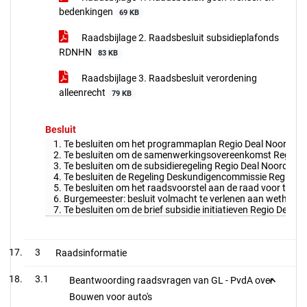
bedenkingen
69 KB
Raadsbijlage 2. Raadsbesluit subsidieplafonds
RDNHN
83 KB
Raadsbijlage 3. Raadsbesluit verordening
alleenrecht
79 KB
Besluit
1. Te besluiten om het programmaplan Regio Deal Noord-Hollan
2. Te besluiten om de samenwerkingsovereenkomst Regio Dea
3. Te besluiten om de subsidieregeling Regio Deal Noord-Holla
4. Te besluiten de Regeling Deskundigencommissie Regio Deal
5. Te besluiten om het raadsvoorstel aan de raad voor te leg
6. Burgemeester: besluit volmacht te verlenen aan wethou
7. Te besluiten om de brief subsidie initiatieven Regio Dea
3
Raadsinformatie
3.1
Beantwoording raadsvragen van GL - PvdA over
Bouwen voor auto's