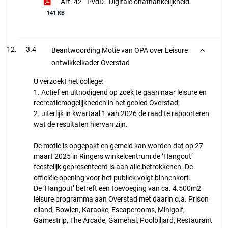
Art. 42 - PvdD - Digitale onafhankelijkheid
141 KB
3.4
Beantwoording Motie van OPA over Leisure
ontwikkelkader Overstad
U verzoekt het college:
1. Actief en uitnodigend op zoek te gaan naar leisure en
recreatiemogelijkheden in het gebied Overstad;
2. uiterlijk in kwartaal 1 van 2026 de raad te rapporteren
wat de resultaten hiervan zijn.
De motie is opgepakt en gemeld kan worden dat op 27
maart 2025 in Ringers winkelcentrum de ‘Hangout’
feestelijk gepresenteerd is aan alle betrokkenen. De
officiële opening voor het publiek volgt binnenkort.
De ‘Hangout’ betreft een toevoeging van ca. 4.500m2
leisure programma aan Overstad met daarin o.a. Prison
eiland, Bowlen, Karaoke, Escaperooms, Minigolf,
Gamestrip, The Arcade, Gamehal, Poolbiljard, Restaurant