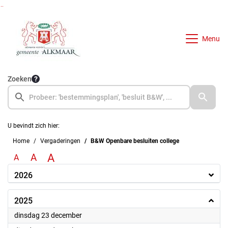
Ga naar de inhoud van deze pagina
Ga naar het zoeken
Ga naar het menu
Menu
Zoeken
U bevindt zich hier:
Home
Vergaderingen
B&W Openbare besluiten college
A
A
A
2026
2025
2025
dinsdag 23 december