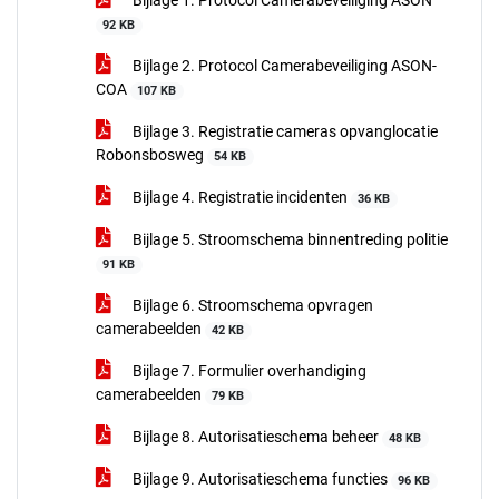
Bijlage 1. Protocol Camerabeveiliging ASON
92 KB
Bijlage 2. Protocol Camerabeveiliging ASON-
COA
107 KB
Bijlage 3. Registratie cameras opvanglocatie
Robonsbosweg
54 KB
Bijlage 4. Registratie incidenten
36 KB
Bijlage 5. Stroomschema binnentreding politie
91 KB
Bijlage 6. Stroomschema opvragen
camerabeelden
42 KB
Bijlage 7. Formulier overhandiging
camerabeelden
79 KB
Bijlage 8. Autorisatieschema beheer
48 KB
Bijlage 9. Autorisatieschema functies
96 KB