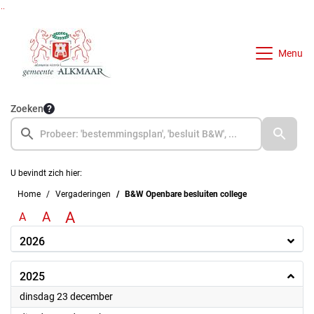
Ga naar de inhoud van deze pagina
Ga naar het zoeken
Ga naar het menu
Menu
Zoeken
U bevindt zich hier:
Home
Vergaderingen
B&W Openbare besluiten college
A
A
A
2026
2025
2025
dinsdag 23 december