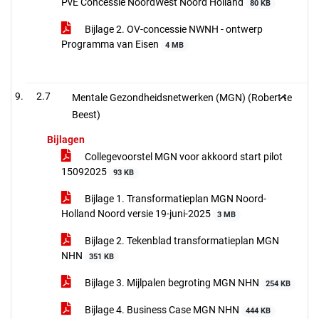
PvE Concessie NoordWest Noord Holland
80 KB
Bijlage 2. OV-concessie NWNH - ontwerp
Programma van Eisen
4 MB
2.7
Mentale Gezondheidsnetwerken (MGN) (Robert te
Beest)
Bijlagen
Collegevoorstel MGN voor akkoord start pilot
15092025
93 KB
Bijlage 1. Transformatieplan MGN Noord-
Holland Noord versie 19-juni-2025
3 MB
Bijlage 2. Tekenblad transformatieplan MGN
NHN
351 KB
Bijlage 3. Mijlpalen begroting MGN NHN
254 KB
Bijlage 4. Business Case MGN NHN
444 KB