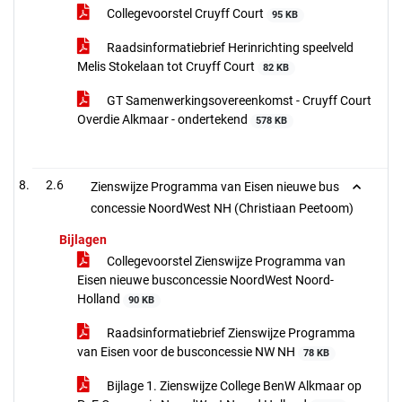
Collegevoorstel Cruyff Court
95 KB
Raadsinformatiebrief Herinrichting speelveld
Melis Stokelaan tot Cruyff Court
82 KB
GT Samenwerkingsovereenkomst - Cruyff Court
Overdie Alkmaar - ondertekend
578 KB
2.6
Zienswijze Programma van Eisen nieuwe bus
concessie NoordWest NH (Christiaan Peetoom)
Bijlagen
Collegevoorstel Zienswijze Programma van
Eisen nieuwe busconcessie NoordWest Noord-
Holland
90 KB
Raadsinformatiebrief Zienswijze Programma
van Eisen voor de busconcessie NW NH
78 KB
Bijlage 1. Zienswijze College BenW Alkmaar op