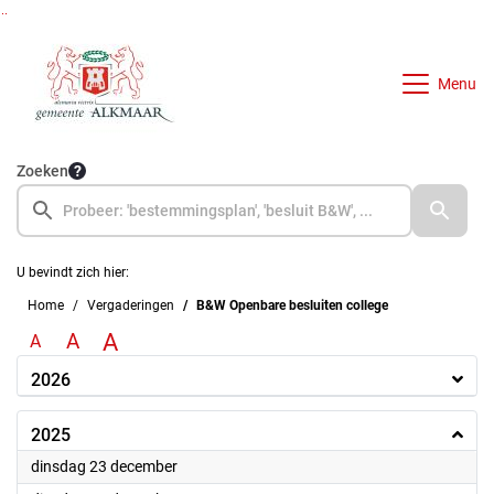
Ga naar de inhoud van deze pagina
Ga naar het zoeken
Ga naar het menu
Menu
Zoeken
U bevindt zich hier:
Home
Vergaderingen
B&W Openbare besluiten college
A
A
A
2026
2025
2025
dinsdag 23 december