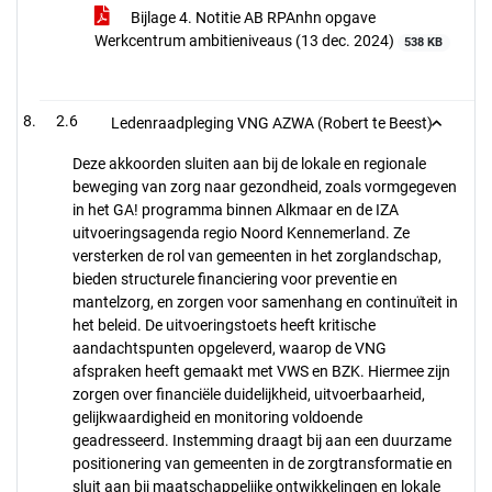
Bijlage 4. Notitie AB RPAnhn opgave
Werkcentrum ambitieniveaus (13 dec. 2024)
538 KB
2.6
Ledenraadpleging VNG AZWA (Robert te Beest)
Deze akkoorden sluiten aan bij de lokale en regionale
beweging van zorg naar gezondheid, zoals vormgegeven
in het GA! programma binnen Alkmaar en de IZA
uitvoeringsagenda regio Noord Kennemerland. Ze
versterken de rol van gemeenten in het zorglandschap,
bieden structurele financiering voor preventie en
mantelzorg, en zorgen voor samenhang en continuïteit in
het beleid. De uitvoeringstoets heeft kritische
aandachtspunten opgeleverd, waarop de VNG
afspraken heeft gemaakt met VWS en BZK. Hiermee zijn
zorgen over financiële duidelijkheid, uitvoerbaarheid,
gelijkwaardigheid en monitoring voldoende
geadresseerd. Instemming draagt bij aan een duurzame
positionering van gemeenten in de zorgtransformatie en
sluit aan bij maatschappelijke ontwikkelingen en lokale