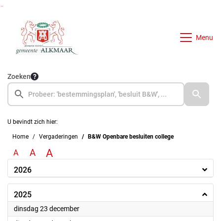
Ga naar de inhoud van deze pagina
Ga naar het zoeken
Ga naar het menu
Menu
Zoeken
U bevindt zich hier:
Home
Vergaderingen
B&W Openbare besluiten college
A
A
A
2026
2025
2025
dinsdag 23 december