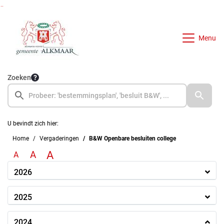
Ga naar de inhoud van deze pagina
Ga naar het zoeken
Ga naar het menu
Menu
Zoeken
U bevindt zich hier:
Home
Vergaderingen
B&W Openbare besluiten college
A
A
A
2026
2025
2024