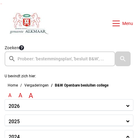
Ga naar de inhoud van deze pagina
Ga naar het zoeken
Ga naar het menu
Menu
Zoeken
U bevindt zich hier:
Home
Vergaderingen
B&W Openbare besluiten college
A
A
A
2026
2025
2024