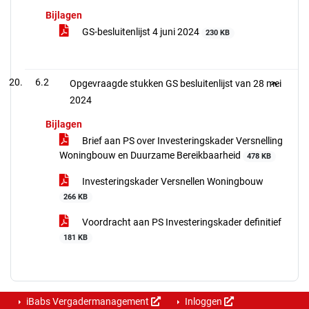
Bijlagen
GS-besluitenlijst 4 juni 2024
230 KB
6.2
Opgevraagde stukken GS besluitenlijst van 28 mei
2024
Bijlagen
Brief aan PS over Investeringskader Versnelling
Woningbouw en Duurzame Bereikbaarheid
478 KB
Investeringskader Versnellen Woningbouw
266 KB
Voordracht aan PS Investeringskader definitief
181 KB
iBabs Vergadermanagement
Inloggen